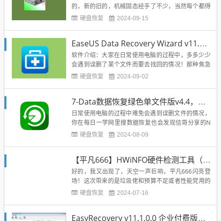
的，新的旧的，机械固态经手了不少，当然每个都得
检测检测啊！用什么检测呢？今天这个就是检测届的
硬盘恢复
2024-09-15
神器！ Hard Disk Sentinel 硬盘哨兵，一款超级强大
的硬盘检测工具！它的功能是查找、测试、诊断和修
EaseUS Data Recovery Wizard v11.9绿色免安装破解版，超级强大的数据恢复工具
复硬盘驱动器的问题，显示硬盘...
软件介绍：大家在日常使用电脑的过程中，多多少少
会遇到误删了某个文件而要去找回的情况！那种焦急
的心情体会过的自然懂啊！信哥在之前也分享过超级
硬盘恢复
2024-09-02
多的数据恢复软件！今天呢，再带来一款牛逼的数据
恢复软件，软件名是EaseUS Data Recovery Wizadr
7-Data数据恢复绿色单文件版v4.4，大小仅3M的数据恢复神器
d Trial这本是一款好用的数据恢复软件，...
日常使用电脑的过程中难免会遇到误删文件的情况，
你在每日一学网里搜数据恢复也会发现信哥分享的N
多免费好用的数据恢复软件！今天再带来一款神器！
硬盘恢复
2024-08-09
大小仅3.35M，绿色单文件版，免安装，扫描速度
快，恢复速度快！完全免费！！本版为企业pj版！！
【平凡666】HWiNFO硬件检测工具（可以检测测试版CPU）
大家尽情使用吧！下载地址：蓝奏网盘 提取码：百度
网盘...
好的，我又出现了，天空一声巨响，平凡666闪亮登
场！这次带来的是垃圾佬和预算不足或者性能党用的
软件，检测软件HWiNFO，可以百度到国外官网网
硬盘恢复
2024-07-16
址，因为不是很好下载，我就搬下来了这款软件完美
识别我的es CPU E5...
EasyRecovery v11.1.0.0 企业付费版，打开即可使用所有功能