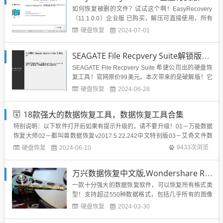
如何恢复被删的文件？试试这个啊！EasyRecovery
（11.1.0.0）企业版 已购买，解压可直接使用，所有
功能正常.下载地址：百度网盘 提取码：ggdh蓝奏网
硬盘恢复
2024-07-01
盘 提取码：mryx...
SEAGATE File Recpvery Suite解锁版，希捷硬盘数据恢复工具
SEAGATE File Recpvery Suite 希捷公司出的硬盘恢
复工具！官网原价99美元。本次带来的是破解版！它
可以检查你的硬盘是否有坏道，是否有风险，也可扫
硬盘恢复
2024-06-28
描你误删的文件并恢复!使用方法：1、安装SRS-Tech
nician-Win-x86-w11b-3.2.6.0.msi2、安装软件后...
18款强大的数据恢复工具，数据恢复工具合集
特别说明：以下软件打开后如果有提示升级的，请不要升级！01－万能数据
恢复大师02－都叫兽数据恢复v2017.5.22.242中文特别版03－艾奇文件数
据恢复软件全能版 v1.20.0308 中文特别版04－苹果手机数据恢复工具 iSton
硬盘恢复
9433次浏览
2024-06-10
soft iPhone Data Recovery 2.1.4...
万兴数据恢复中文版,Wondershare Recoverit 7.1.4.2,含mac版本
一款十分强大的数据恢复软件，可以恢复所有格式类
型！支持超过550种数据格式，包括几乎所有的图像
文件、多媒体文件、电子邮件、档案等。支持所有设
硬盘恢复
2024-03-30
备的完整数据恢复NTFS，FAT16，FAT32，HFS+，A