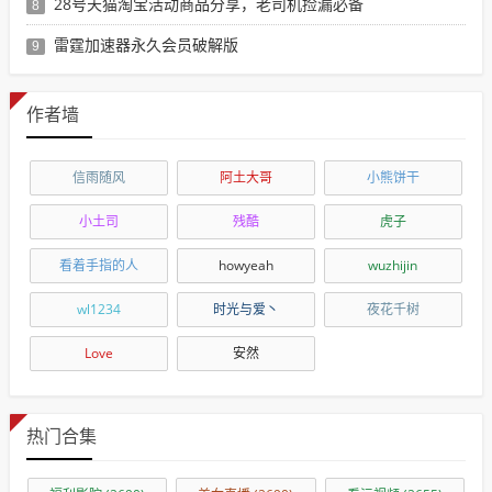
28号天猫淘宝活动商品分享，老司机捡漏必备
8
雷霆加速器永久会员破解版
9
作者墙
信雨随风
阿土大哥
小熊饼干
小土司
残酷
虎子
看着手指的人
howyeah
wuzhijin
wl1234
时光与爱丶
夜花千树
Love
安然
热门合集