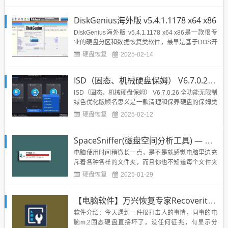
此外，它也可能是其他若干装置管理员错误代码的解
决方案，这些错误代码包括代码 19、代码 31、代码
DiskGenius海外版 v5.4.1.1178 x64 x86
32、代码 37、代码...
DiskGenius海外版 v5.4.1.1178 x64 x86是一款很专
业的硬盘分区和数据恢复类软件，最早是基于DOS开
发，后来一直到windows上除了原来的功能还很好的
硬盘恢复
2025-02-14
扩展了许多好用过的新功能。 主要功能有文件恢复：
文件误删除、分区误格式化、分区损坏打不开等；分
ISD（固态、机械硬盘保姆） V6.7.0.26 无限制绿色优化版（蓝奏云）
区恢复：误Ghost...
ISD（固态、机械硬盘保姆） V6.7.0.26 全功能无限制
绿色优化版顾名思义是一款清理和保养硬盘的保姆类
工具软件。今天带来的这款是最新版的无限制绿色优
硬盘恢复
2025-02-12
化版，不需要安装就可以使用。目前主流的电脑配置
是以固态硬盘加机械硬盘为主。固态硬盘就像生活中
SpaceSniffer(磁盘空间分析工具) — 让你全面了解硬盘存哪些
的车，机械硬盘就像房子。那么ISD（固态、机械硬
盘保姆...
电脑使用时间稍微长一点，是不是就感觉电脑里边充
斥着各种各样的文件夹，而且你也不知道每个文件夹
里都装着什么；并且用着用着，电脑的某个盘就红
硬盘恢复
2025-01-29
了，那么问题来了：磁盘的内存都去哪了？（刚刚重
装完系统的电脑，干干净净，整整洁洁）对此，我研
【电脑软件】万兴恢复专家Recoverit v9.0.8.10 中文特别版,数据恢复首选它
究了很久，去查看每个文件夹内的文件，又或者重装
系统，然后排出一个命名规则...
软件介绍：今天遇到一件很打击人的事情，同事的电
脑m.2固态硬盘直接坏了，没任何征兆，有显示分