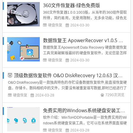
PF，等。先进的算法支持更快的扫描速度由一个内置
360文件恢复器-绿色免费版
强大的数据分析引擎驱动。先进的深度扫描算法深入
数据...
360文件恢复器1.0.0.1003版，从当年的360组件提取
所得，简约易用，无使用限制，无多余功能，绿色无
污染。来源为华彩软件站，在此感谢。使用方法：解
硬盘恢复
2024-03-30
压后运行Recovery360.exe，选择要恢复的文件所在
盘（可恢复硬盘、Ｕ盘、存储卡），开始扫描，恢复
数据恢复王 ApowerRecover v1.0.5 中文完美破解版本
选中文件。注意：要将扫描到的文件恢复至与...
数据恢复王Apowersoft Data Recovery 硬盘数据恢复
工具完美破解版最好的硬盘恢复软件，无论您是怎样
丢失了之前在硬盘中保存的数据，Apowersoft Data R
硬盘恢复
2024-03-30
ecovery 这款强大软件都可以帮助您找回它。不管您
是技术专家还是新手，都能够很轻松的使用并掌握如
顶级数据恢复软件 O&O DiskRecovery 12.0.63 汉化绿色版+安装版
何恢复删除文件。A...
O&O DiskRecovery是一款独具特色的存贮设备数据恢复软件,能直接恢复硬
盘、存储卡、数码相机中的文件，只要没有被重复填写数据,即时已经进行了
格式化，O&O DiskRecovery也能救你于水火。能辨别修复包括Word 文
硬盘恢复
7290次浏览
2024-03-28
档、Excel表格、Access数据库和各种常用图形...
免费实用的Windows系统硬盘安装工具，WinToHDDPortable_2.8.2.3中文版
软件介绍：WinToHDDPortable是一款免费实用的Wi
ndows系统硬盘安装工具，它可以在系统界面直接硬
盘安装 Win10/8/7/Vista 系统 (似乎不能用来安装 X
硬盘恢复
2024-03-28