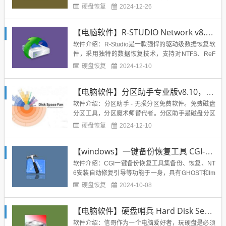
区，但是分区没内容，没办法重新格式化和分区！所
硬盘恢复
2024-12-26
有的资料都没了！不知道为啥，刚过维保期的电脑总
能遇到那么几台！废话不闲聊，这篇文章分享的是另
【电脑软件】R-STUDIO Network v8.14 179611 Edition，驱动级数据恢复软件
一种情况，数据恢复！！万兴恢复专家（Wondersha
re Recov...
软件介绍：R-Studio是一款强悍的驱动级数据恢复软
件，采用独特的数据恢复技术，支持对NTFS、ReF
S、FAT/exFAT、Ext2FS/Ext3/Ext4、UFS、HFS等分
硬盘恢复
2024-12-10
区文件系统恢复数据，支持对已损坏或删除的分区、
加密文件、数据流进行数据恢复，支持硬盘分区创建
【电脑软件】分区助手专业版v8.10，完全免费，无功能限制
镜像文件.rdr、RAID磁...
软件介绍：分区助手 - 无损分区免费软件。免费磁盘
分区工具，分区魔术师替代者。分区助手是磁盘分区
的后起之秀,是分区魔术师的替代者,也是一款免费分区
硬盘恢复
2024-12-10
工具。另外，它还是一款免费的备份还原软件，一键
Ghost系统的替代者，您可以使用轻松备份。无损分
【windows】一键备份恢复工具 CGI-Plus v5.0.0.1 增强版
区、分区复制、分区管理、分区扩容、系统迁移 ； ...
软件介绍：CGI一键备份恢复工具集备份、恢复、NT
6安装自动修复引导等功能于一身，具有GHOST和Im
ageX双核心，32/64位自适应，支持GHO/WIM/SWM/
硬盘恢复
2024-10-08
ESD，支持UEFI+GPT启动，支持动态磁盘。它对无
人值守配置文件的支持，使其功能得到了极大的扩
【电脑软件】硬盘哨兵 Hard Disk Sentinel v5.50.7 中文便携版，超强硬盘检测工具！
展，可以实现真正的一键备份恢复。其详...
软件介绍：信哥作为一个电脑爱好者，玩硬盘是必须