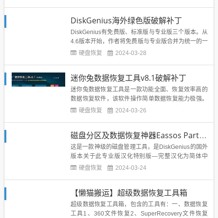
P)，支持 32 与 64 位，使用简单可以解决没光驱 U
盘无法重装系统的问题。软件截图：下载地址：百度
DiskGenius海外绿色版破解补丁
网盘 &nbs...
DiskGenius有免费版、标准版与专业版三个版本。从
4.6版本开始，作者将免费版与专业版合并为统一的一
个版本，不再单独发布免费版。合并后的版本，在未
硬盘恢复
2024-03-28
注册状态下，其功能与原免费版相当。三个版本共用
同一个发行包，不必分别下载。下载后即可立即使用
迷你兔数据恢复工具v8.1破解补丁
免费版；购买注册后可以自动升级为标准版或专业
版。Disk...
迷你兔数据恢复工具是一款功能全面、恢复效率高的
数据恢复软件，该软件操作简单数据恢复能力极强。
有免费版，但是有功能限制，该版本是破解免费版的
硬盘恢复
2024-03-26
功能限制。下载地址：...
磁盘分区及数据恢复神器Eassos PartitionGuru
这是一款神级的磁盘管理工具，是DiskGenius的国外
版本关于此专业版汉化特别版—完整汉化为简体中
文，纯净无任何个人信息，并调整界面不显示广告图
硬盘恢复
2024-03-24
片。—老外破解的专业版文件，真正完美的已注册专
业版！完美享受所有专业版功能。—真正支持大文件
【懒猫搬运】超级数据恢复工具箱
恢复，恢复4G以上的文件；真正可虚拟磁盘转换，可
修改VHD；—...
超级数据恢复工具箱，包含的工具有：一、数据恢复
工具1、360文件恢复2、SuperRecovery文件恢复