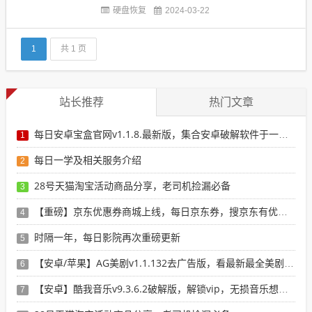
3、DiskGenius文件恢复4、EasyRecovery文件恢复
硬盘恢复
2024-03-22
5、FinalData数据恢复6、RecoveryMyFiles文件恢复
7、Recuva恢复软件8、DataRecovery恢...
1
共 1 页
站长推荐
热门文章
每日安卓宝盒官网v1.1.8.最新版，集合安卓破解软件于一体，新增全网搜索引擎
1
每日一学及相关服务介绍
2
28号天猫淘宝活动商品分享，老司机捡漏必备
3
【重磅】京东优惠券商城上线，每日京东券，搜京东有优惠的商品
4
时隔一年，每日影院再次重磅更新
5
【安卓/苹果】AG美剧v1.1.132去广告版，看最新最全美剧选这个就行了！
6
【安卓】酷我音乐v9.3.6.2破解版，解锁vip，无损音乐想下就下！
7