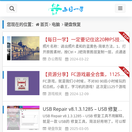
首页
电脑
硬盘恢复
您现在的位置：
【每日一学】一定要记住这20种PS技术！！！会让你的照片美的不行
照片名称：调出照片柔和的蓝黄色-简单方法，1、打
开原图素材，按Ctrl + J把背景图层复制一层，点通道
面板，选择蓝色通道，图像 > 应用图像，图层为背
办公教程
2024-03-22
景，混合为正片叠底，不透明度50%，反相打
钩， 2、回到图层面板，创建曲线调整图层，蓝通
【资源分享】FC游戏最全合集，1125个游戏
道：44，182，红通道：89，108&nb...
FC游戏，就是我们小时候，不对80 90后小时候玩的
红白机，小霸王，学习机的游戏！这次是1125个游戏
合集，应该是市面上见到的最全的合集了！带模拟
游戏相关
2024-12-09
器！电脑直接解压后运行模拟器，然后运行即可！回
味小时候的味道！游戏名字：FC经典游戏游戏大小：
USB Repair v8.1.3.1285 – USB 修复工具
246 MB游戏版本：应该是最全版本了。支持系统：电
脑【游戏...
USB Repair v8.1.3.1285 – USB 修复工具不用解释，
就是一款 USB的 修复工具，简洁好用明了。可以帮
助大家解决修复USB安装问题和修复USB设备错误。
硬盘恢复
2025-03-05