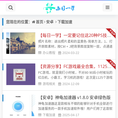
首页
安卓
下载加速
您现在的位置：
【每日一学】一定要记住这20种PS技术！！！会让你的照片美的不行
照片名称：调出照片柔和的蓝黄色-简单方法，1、打
开原图素材，按Ctrl + J把背景图层复制一层，点通道
面板，选择蓝色通道，图像 > 应用图像，图层为背
办公教程
2024-03-22
景，混合为正片叠底，不透明度50%，反相打
钩， 2、回到图层面板，创建曲线调整图层，蓝通
【资源分享】FC游戏最全合集，1125个游戏
道：44，182，红通道：89，108&nb...
FC游戏，就是我们小时候，不对80 90后小时候玩的
红白机，小霸王，学习机的游戏！这次是1125个游戏
合集，应该是市面上见到的最全的合集了！带模拟
游戏相关
2024-12-09
器！电脑直接解压后运行模拟器，然后运行即可！回
味小时候的味道！游戏名字：FC经典游戏游戏大小：
【安卓】神龟加速器 v1.8.0 安卓绿色版
246 MB游戏版本：应该是最全版本了。支持系统：电
脑【游戏...
神龟加速器这是款相当不错的能够针对手机全部进行
加速服务的一款手机加速软件哦！用户们用了这款软
件之后就不用担心自己的手机网络不够啦，上网的时
下载加速
2025-04-17