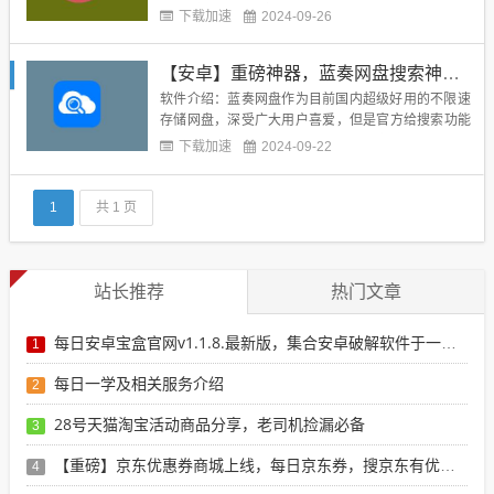
6 M【使用平台】安卓手机【软件权限】无需root【测
下载加速
2024-09-26
试手机】vivo【版本要求】安卓5.0以上【软件简介】
AriaNgGui软件是一款百度云下载工具专为破解百度
【安卓】重磅神器，蓝奏网盘搜索神器，蓝奏吧v1.1,什么内容都能搜！！！
云下载无会员限速情况，支持磁...
软件介绍：蓝奏网盘作为目前国内超级好用的不限速
存储网盘，深受广大用户喜爱，但是官方给搜索功能
关了！这是第三方大神自制的蓝奏网盘搜索软件，什
下载加速
2024-09-22
么软件都能搜到！超级好用！具体能下什么就不用我
多说了吧？ 可以看截图！软件截图：可以看出来，软
件的搜索界面十分友好！随便试了下咱们的无敌影视
1
共 1 页
王，嗯，搜索秒出！内容...
站长推荐
热门文章
每日安卓宝盒官网v1.1.8.最新版，集合安卓破解软件于一体，新增全网搜索引擎
1
每日一学及相关服务介绍
2
28号天猫淘宝活动商品分享，老司机捡漏必备
3
【重磅】京东优惠券商城上线，每日京东券，搜京东有优惠的商品
4