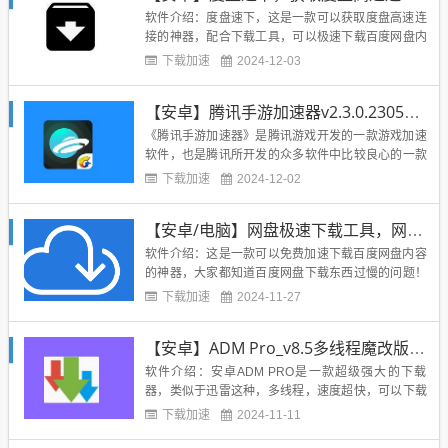
软件介绍：度盘速下，这是一款可以获取度盘高速连
接的神器，配合下载工具，可以极速下载百度网盘内
容！软件有网页版和安卓版本，使用方法都是一样
下载加速
2024-12-03
的！直接粘贴百度网盘的分享连接和提取码，然后解
析得到高速下载链接，复制到下载器或者浏览器下载
【安卓】腾讯手游加速器v2.3.0.2305破解vip特别版
即可！因为百度网盘的限制，浏览器或下载器的的UA
设置需要手动填写为:Lo...
《腾讯手游加速器》是腾讯游戏开发的一款游戏加速
软件，也是腾讯所开发的众多软件中比较良心的一款
了。电竞级手游加速器，腾讯游戏王卡免流，可享受
下载加速
2024-12-02
电竞级的游戏加速体验!腾讯独家专利，可应用于各类
电竞赛事，杜绝460跳红等网络问题，给用户带来更
【安卓/电脑】网盘极速下载工具，网盘下载v1.0.3，支持百度和天翼
加畅快的游戏体验!本版介绍：免登录解锁VIP版V2去
掉升级提示下载...
软件介绍：这是一款可以免费加速下载百度网盘内容
的神器，大家都知道百度网盘下载东西过慢的问题！
这个就是为了解决这种情况的！支持一键识别分享链
下载加速
2024-11-27
接和提取码，免去复制提取码烦恼，应用内置下载管
理器，支持天翼网盘接口，支持使用IDM+下载。免登
【安卓】ADM Pro_v8.5多线程魔改版，超级强大的下载器
录，让度盘下载速度达顶峰，一键提取度盘分享链接
“直链”、免登陆解...
软件介绍：安卓ADM PRO是一款超级强大的下载
器，类似于迅雷这种，多线程，速度超快，可以下载
百度云：- 网络上最多可同时三个文件下载；- 通过使
下载加速
2024-11-11
用多线程加速下载（9 个线程）；- 在后台下载的文件