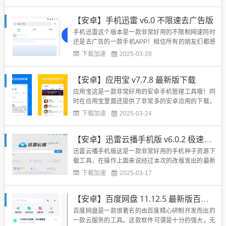
候根本不怕卡了，玩游戏的时候也不怕掉线啦！看视
频听音乐的时候更是一点都不墨迹，直接让你的网络
【安卓】手机迅雷 v6.0 不限速去广告版
达到极佳的地步！所有的网速慢的烦恼全部都会被神
龟加速器解决掉哦，最后喜...
手机迅雷这个版本是一款非常好用的不限制网速同时
还是去广告的一款手机APP！相信所有的朋友们都感
受到迅雷普通版本的苦恼，它的功能虽然说也是很强
下载加速
2025-03-28
大的，能够观看各种的电视电影，还有边下载边播放
的模式可谓是十分的便捷，但是却需要充值vip才能够
【安卓】应用宝 v7.7.8 最新版下载
让你的网速得到提升，下载速度慢的像乌龟，这个版
本的就是非常好用的...
应用宝这是一款非常好用的安卓手机管理工具哦！同
时在应用宝里面还提供了非常多的安卓应用的下载，
有很多的小伙伴使用的电话卡是大王卡的时候，这款
下载加速
2025-03-24
下载软件就是必备的哦，因为在这里下载软件的时候
一点都不担心流量会不够用哦。同时在这里还可以进
【安卓】迅雷云播手机版 v6.0.2 极速迅雷云播
行手机的清理功能，帮助您把您的手机清理的更加干
净，用起来更加的舒畅，最...
迅雷云播手机版这是一款非常好用的手机种子资源下
载工具，在操作上面来说经过本次的改版发出的最新
版本变得更加的简易了，然后这款软件能够帮助用户
下载加速
2025-03-17
去进行资源的查找，然后下载下来在进行观看，很多
的各大平台的需要提前点播的最新热剧在这里都能够
【安卓】百度网盘 11.12.5 最新版百度网盘
直接通过下载然后直接观看，喜欢追剧观看电影的朋
友们不要错过了这款软件哦...
百度网盘是一款很著名的由百度精心研制开发而出的
一款云服务的工具。这款软件可谓是十分的强大，无