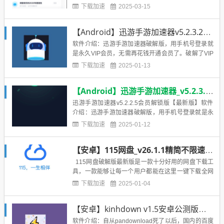
论是什么类型的音频都能够进行下载哦，因为网盘是
下载加速
2025-03-15
搭建在亚洲最大的服务器平台之上的，所以在数据的
稳定，安全以及性能上边是非常的有保障的。它还支
【Android】迅游手游加速器v5.2.3.2会员解锁版
持各类型的格式文件的下载，允许上传，下载，数据
查看，还可以将自己手机里...
软件介绍：迅游手游加速器破解版，用手机号登录就
是永久VIP会员，无需再花钱开通会员了。破解了VIP
才可以使用的特权竞技加速模式，无论是竞技加速模
下载加速
2025-01-13
式还是高级模式都免费使用。软件截图：下载地址：
登录账号才可使用会员高级功能请用手机号登陆，勿
【Android】迅游手游加速器_v5.2.3.2会员解锁版【最新版】
用QQ登陆软件为网友分享软件内加群信息等与本站无
关，注意甄别！百...
迅游手游加速器v5.2.2.5会员解锁版【最新版】软件
介绍：迅游手游加速器破解版，用手机号登录就是永
久VIP会员，无需再花钱开通会员了。破解了VIP才可
下载加速
2025-01-12
以使用的特权竞技加速模式，无论是竞技加速模式还
是高级模式都免费使用。【安然有话说】如果出现提
【安卓】115网盘_v26.1.1精简不限速最新版
示安然分享流量不足，会出现以下界面，这种情况有
两种办法咳...
115网盘破解版最新版是一款十分好用的网盘下载工
具，一款能够让每一个用户都能在这里一键下载全网
海量的资源，在这里无限速下载，让你的下载变得更
下载加速
2025-01-04
简单，提供了在线预览文件功能，用户可以将网上保
存的资源在这里快速预览，让你能够轻松查看每一个
【安卓】kinhdown v1.5安卓公测版，手机上的百度网盘急速下载工具
网盘资源的内容。【安然有话说】如果出现提示安然
分享流量不足，会出...
软件介绍：自从pandownload死了以后，国内的百度