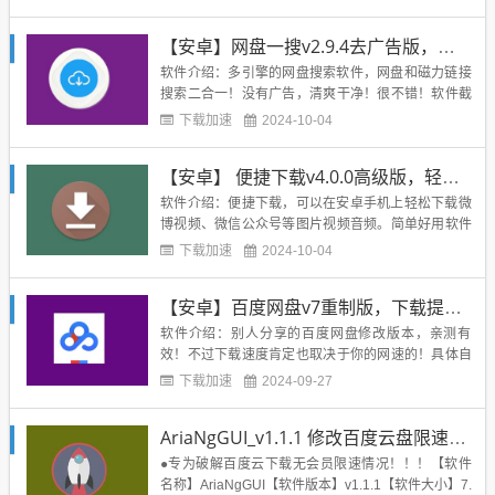
加速器，超低延迟告别延迟卡顿！ √ 独家专利网络优
化技术，至少提升70%游戏网络稳定性 √ 海量网络节
【安卓】网盘一搜v2.9.4去广告版，网盘和磁力搜索二合一
点资源，尽享平稳超快游戏体验 ...
软件介绍：多引擎的网盘搜索软件，网盘和磁力链接
搜索二合一！没有广告，清爽干净！很不错！软件截
图：下载地址：...
下载加速
2024-10-04
【安卓】 便捷下载v4.0.0高级版，轻松下载微博视频，微信公众号视频
软件介绍：便捷下载，可以在安卓手机上轻松下载微
博视频、微信公众号等图片视频音频。简单好用软件
截图：下载地址：https://www.lanzous.com/i92bwa
下载加速
2024-10-04
j...
【安卓】百度网盘v7重制版，下载提速！
软件介绍：别人分享的百度网盘修改版本，亲测有
效！不过下载速度肯定也取决于你的网速的！具体自
测！软件截图：下载地址：https://www.lanzous.com/
下载加速
2024-09-27
i8bz0xc...
AriaNgGUI_v1.1.1 修改百度云盘限速，高速下载
●专为破解百度云下载无会员限速情况！！！【软件
名称】AriaNgGUI【软件版本】v1.1.1【软件大小】7.