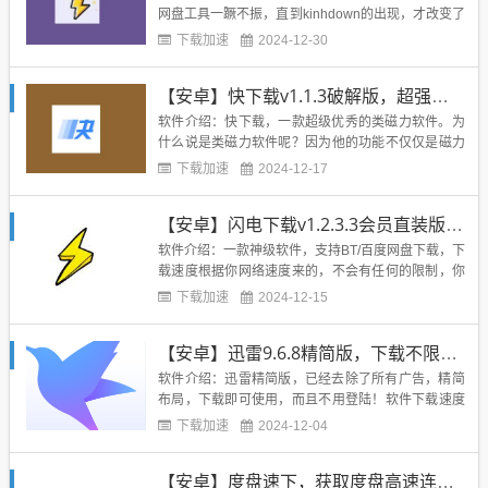
网盘工具一蹶不振，直到kinhdown的出现，才改变了
这个局面！kinhdown一开始是PC端的网盘解析下载
下载加速
2024-12-30
工具，一经面世，效果贼好，本网也一直有更新。具
体可以看：kinhdown电脑版今天分享的是手机本的ki
【安卓】快下载v1.1.3破解版，超强大的磁力+视频解析软件
nhdown，目前是1.5公测版使...
软件介绍：快下载，一款超级优秀的类磁力软件。为
什么说是类磁力软件呢？因为他的功能不仅仅是磁力
搜索解析这么简单，它可搜全网影视资源音乐资源等
下载加速
2024-12-17
是一方面，还另外支持视频的解析下载，去水印等等
功能！功能十分的强大，日常使用绝对爽歪歪！软件
【安卓】闪电下载v1.2.3.3会员直装版下载，超强磁力工具
截图：下载地址：注意开屏弹窗非本网所加，请注意
甄别...
软件介绍：一款神级软件，支持BT/百度网盘下载，下
载速度根据你网络速度来的，不会有任何的限制，你
网络多快他下载多快，不过不是特别稳定，经常GG，
下载加速
2024-12-15
修改为免登录解锁VIP！本版特点：-解锁会员特权，
会员功能免费使用-移除内置广告、精简主页无用布
【安卓】迅雷9.6.8精简版，下载不限速！
局-精简多余语言、去除内置更新提示-该版本不支持
登录，请直接...
软件介绍：迅雷精简版，已经去除了所有广告，精简
布局，下载即可使用，而且不用登陆！软件下载速度
不受限制，轻松跑到8MB/s，支持边下边播！下载地
下载加速
2024-12-04
址：...
【安卓】度盘速下，获取度盘高速连接的神器