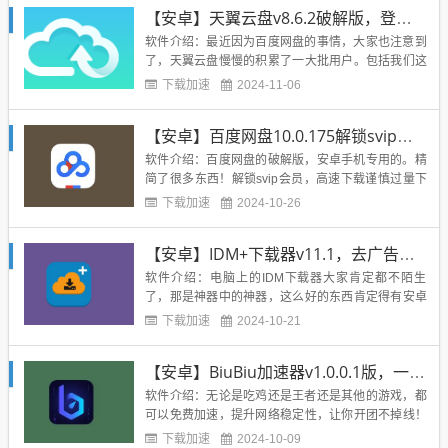
失败后恢复；- 从浏览器和剪贴板中截取链接；- 增强
【安卓】天翼云盘v8.6.2破解版，登录就是铂金vip
算法以提高下载速度；- 可对图像，文件，压缩和程
序...
软件介绍：最近因为百度网盘的事情，大家也注意到
了，天翼云盘慢慢的积累了一大批用户。包括我们这
些小站的站长，也开始都在用天翼云盘了。因为速度
下载加速
2024-11-06
不错，没啥限制，不会吞链接。电信用户有天然的优
势，可以领各种会员和空间本次带来的是破解铂金vip
【安卓】百度网盘10.0.175解锁svip会员纯净版
版本，手机号一键登陆即可！by Skyice（浪漫帷
幕）...
软件介绍：百度网盘的破解版，安卓手机专用的。精
简了很多东西！解锁svip会员，高速下载谨慎过量下
载，以防翻车精简底栏发现页消息页【三列布局】精
下载加速
2024-10-26
简我的页会员充值栏精简我的页金币礼品栏精简我的
页点击有奖精简我的页网盘快捷功能精简我的页顶部
【安卓】IDM+下载器v11.1，去广告付费版
设置快捷入口精简我的页漂浮 待领积分精简我的页更
多服务功能精简设置...
软件介绍：电脑上的IDM下载器大家肯定都不陌生
了，那是神器中的神器，这么好的东西肯定得有安卓
版啊！今天介绍的就是安卓版的IDM+，支持磁力下
下载加速
2024-10-21
载，已破解高级功能。速度超级快！软件截图：下载
地址：https://www.lanzous.com/iadl5pe...
【安卓】BiuBiu加速器v1.0.0.1版，一键加速你手机里的游戏
软件介绍：无论是吃鸡还是王者还是其他的游戏，都
可以免费加速，提升网络稳定性，让你开团不掉线！
本版为去广告版本【官方简介】腾讯加速器官方内置
下载加速
2024-10-09