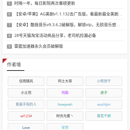
时隔一年，每日影院再次重磅更新
5
【安卓/苹果】AG美剧v1.1.132去广告版，看最新最全美剧选这个就行了！
6
【安卓】酷我音乐v9.3.6.2破解版，解锁vip，无损音乐想下就下！
7
28号天猫淘宝活动商品分享，老司机捡漏必备
8
雷霆加速器永久会员破解版
9
作者墙
信雨随风
阿土大哥
小熊饼干
小土司
残酷
虎子
看着手指的人
howyeah
wuzhijin
wl1234
时光与爱丶
夜花千树
Love
安然