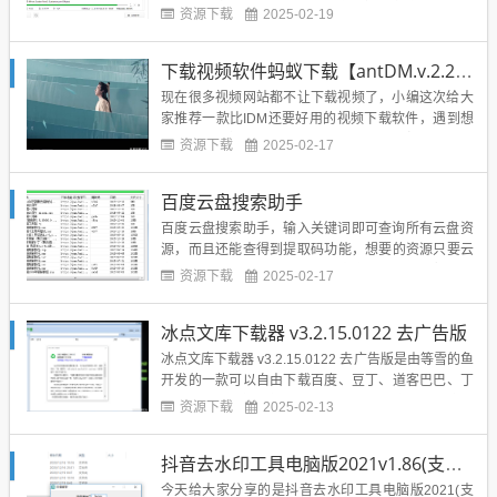
集成多种实用工具。一键下载高清视频专注于下载Yo
资源下载
2025-02-19
uTube超高清视频，支持720P、1080P、2K、4K、8
K分辨率视频的获取。不仅仅下载YouTube视频，Tub
下载视频软件蚂蚁下载【antDM.v.2.2.0】
eGet还支...
现在很多视频网站都不让下载视频了，小编这次给大
家推荐一款比IDM还要好用的视频下载软件，遇到想
看的电影电视，都能用它来下载，他就是蚂蚁下载，
资源下载
2025-02-17
这个蚂蚁下载非常好用，有些IDM会提示没有权限下
载的，蚂蚁下载也能给你下载下来，下载的范围更广
百度云盘搜索助手
了，界面小编个人觉得也比IDM要好看一些，接下来
小编就把链接分享给...
百度云盘搜索助手，输入关键词即可查询所有云盘资
源，而且还能查得到提取码功能，想要的资源只要云
盘上有就能下载得到，真的是太方便了，功能超级强
资源下载
2025-02-17
大，操作也很简单，可以帮助用户更轻松快捷的搜索
云盘资源。查毒地址：https://s.threatbook.cn/report/fi
冰点文库下载器 v3.2.15.0122 去广告版
le/bc525754978e...
冰点文库下载器 v3.2.15.0122 去广告版是由等雪的鱼
开发的一款可以自由下载百度、豆丁、道客巴巴、丁
香、it68、等文库文档的下载器。无需注册账号登录
资源下载
2025-02-13
也不需要积分就可以下载。使用方法是将需要下载的
文档地址复制在软件的输入框中，点击下载就可以生
抖音去水印工具电脑版2021v1.86(支持抖音视频下载)
成pdf文件，也可以提取txt。蓝奏地址：http...
今天给大家分享的是抖音去水印工具电脑版2021(支