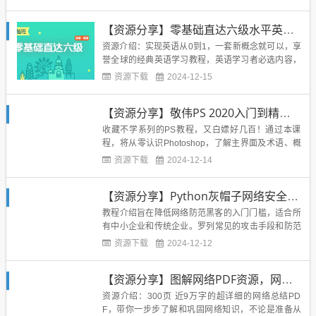
要看如何使用！但是不管怎样，有免费的还是转存一
波再说！全民一玩Python系列由杨洋博士精心制作，
【资源分享】零基础直达六级水平英语学习
面向所有希望学习Python编程、进而能够在学习和...
资源介绍：实现英语从0到1，一套新概念就可以，享
誉全球的经典英语学习教程，英语学习者必选内容，
带你突破听说读写困境，扎实提升。下载地址：...
资源下载
2024-12-15
【资源分享】敬伟PS 2020入门到精通教程
收藏不学系列的PS教程，又白嫖好几百！通过本课
程，将从零认识Photoshop，了解主界面及术语、概
念；学会使用基本工具，包括图层、选区、填充、蒙
资源下载
2024-12-14
版、图层样式、智能对象、混合模式、多种调色命
令、抠图、滤镜等，并提供一系列精彩案例，使理论
【资源分享】Python灰帽子网络安全实践
与实践相结合。附全套练习素材！下载地址：...
教程介绍旨在降低网络防范黑客的入门门槛，适合所
有中小企业和传统企业。罗列常见的攻击手段和防范
方法，让网站管理人员都具备基本的保护能力。Pyth
资源下载
2024-12-12
on 编程的简单实现，让网络运维变得更简单。各种黑
客工具的理论和原理解剖，让人知其然更知道防范于
【资源分享】图解网络PDF资源，网络知识总结电子书
未来。涉及互联网和局域网，让企业级网管工作更轻
松。涵盖Linu...
资源介绍：300页 近9万字的超详细的网络总结PD
F，带你一步步了解和巩固网络知识，不论是准备从