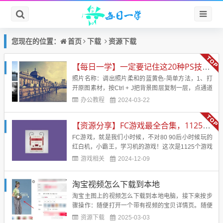
首页
下载
资源下载
您现在的位置：
【每日一学】一定要记住这20种PS技术！！！会让你的照片美的不行
照片名称：调出照片柔和的蓝黄色-简单方法，1、打
开原图素材，按Ctrl + J把背景图层复制一层，点通道
面板，选择蓝色通道，图像 > 应用图像，图层为背
办公教程
2024-03-22
景，混合为正片叠底，不透明度50%，反相打
钩， 2、回到图层面板，创建曲线调整图层，蓝通
【资源分享】FC游戏最全合集，1125个游戏
道：44，182，红通道：89，108&nb...
FC游戏，就是我们小时候，不对80 90后小时候玩的
红白机，小霸王，学习机的游戏！这次是1125个游戏
合集，应该是市面上见到的最全的合集了！带模拟
游戏相关
2024-12-09
器！电脑直接解压后运行模拟器，然后运行即可！回
味小时候的味道！游戏名字：FC经典游戏游戏大小：
淘宝视频怎么下载到本地
246 MB游戏版本：应该是最全版本了。支持系统：电
脑【游戏...
淘宝主图上的视频怎么下载到本地电脑，接下来按步
骤操作：随便打开一个带有视频的宝贝详情页。随便
在页面上右击鼠标，打开“查看网页源代码”菜单项。
资源下载
2025-03-03