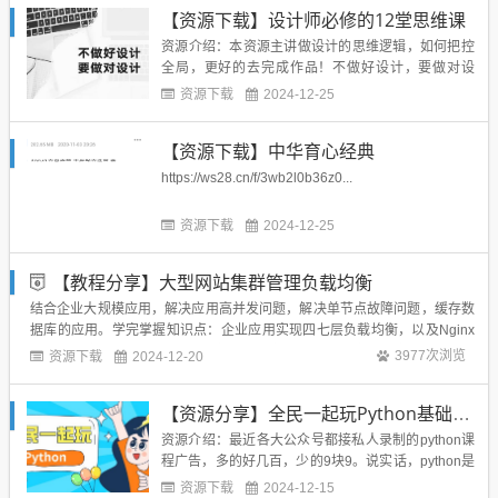
【资源下载】设计师必修的12堂思维课
资源介绍：本资源主讲做设计的思维逻辑，如何把控
全局，更好的去完成作品！不做好设计，要做对设
计！资源截图：下载地址：...
资源下载
2024-12-25
【资源下载】中华育心经典
https://ws28.cn/f/3wb2l0b36z0...
资源下载
2024-12-25
【教程分享】大型网站集群管理负载均衡
结合企业大规模应用，解决应用高并发问题，解决单节点故障问题，缓存数
据库的应用。学完掌握知识点：企业应用实现四七层负载均衡，以及Nginx
等应用的高可用性，Redis缓存数据库的部署应用以及高可用方式，Rabbit
资源下载
3977次浏览
2024-12-20
mq消息队列的部署应用以及高可用方式。教程地址：百度：https://pan.baid
u...
【资源分享】全民一起玩Python基础+提高篇
资源介绍：最近各大公众号都接私人录制的python课
程广告，多的好几百，少的9块9。说实话，python是
好用，但是再好用也只是一款语言，过犹不及。还是
资源下载
2024-12-15