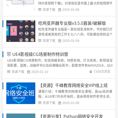
持抖音视频下载)，抖音现在是市面上最大的短视频平
台，里面有很多很多有趣好玩的视频，这个工具的主
资源下载
2025-02-09
要功能就是帮大家把这些视频提取出来，很好用的去
水印工具。软件功能：一键提取抖音视频，无水印下
吃鸡变声器专业版v3.5.0直装/破解版
载，高清视频。下载地址：https://wws.lanzous....
吃鸡变声器专业版是一款在线变身软件，平时我们打
游戏或者其他的工作七七八八的，可能都会用到这个
工具，包括网络的主播，必不可少的就是变身器，这
资源下载
2025-02-09
款变声器吃鸡变声器专业版直装/破解版分享给大家。
专业变声器app是一款非常强大的变声器软件，手机
UE4影视级CG场景制作特训营
专业变声器里非常多的语音包，可以有男生和女神的
不同版，让你可以轻松...
UE4影视级CG场景制作，包括地编系统，材质系统，灯光系统，影视级渲
染配置，蓝图，动画序列以及后期输出其中，配套软件有MAYA2019、QUI
XEL BRIDGE、QUIXEL MIX、Substance Painter、ADOBE、PR，PBR材
资源下载
7328次浏览
2025-01-10
质流程的高品质资产的制作，以及资产项目管理，资产链接...
【资源】千峰教育网络安全VIP线上班
课程介绍：千峰教育的网络安全课程，是vip班的课
程。从19年7月份开始的，是由杨哥和乔老师主讲，
课程内容6大模块涵盖：网络安全、服务安全、代码
资源下载
2025-01-08
安全、渗透测试、项目实战、安全素养。下载地
址：...
【资源分享】Python网络安全开发