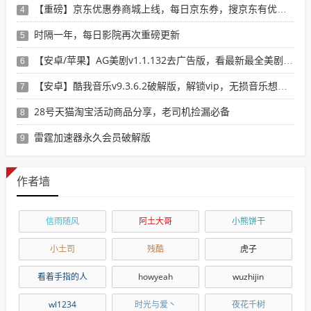
【重磅】京东优惠券商城上线，每日京东券，搜京东有优惠的商品
4
时隔一年，每日影院再次重磅更新
5
【安卓/苹果】AG美剧v1.1.132去广告版，看最新最全美剧选这个就行了！
6
【安卓】酷我音乐v9.3.6.2破解版，解锁vip，无损音乐想下就下！
7
28号天猫淘宝活动商品分享，老司机捡漏必备
8
雷霆加速器永久会员破解版
9
作者墙
信雨随风
阿土大哥
小熊饼干
小土司
残酷
虎子
看着手指的人
howyeah
wuzhijin
wl1234
时光与爱丶
夜花千树