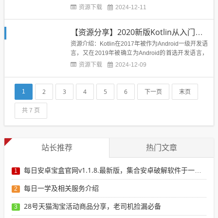
事这一行，还是学习学习都合适资源截图：下载地
资源下载
2024-12-11
址：...
【资源分享】2020新版Kotlin从入门到精通
资源介绍：Kotlin在2017年被作为Android一级开发语
言，又在2019年被确立为Android的首选开发语言，
这门语言近些年的发展得到了前所未有的支持和关
资源下载
2024-12-09
注。在一些大厂的后端开发岗位中也对Kotlin语言青
睐有加，越来越多的后端岗位对Kotlin语言掌握程度
提出新的要求和标准。此次课程以K...
2
3
4
5
6
下一页
末页
1
共 7 页
站长推荐
热门文章
每日安卓宝盒官网v1.1.8.最新版，集合安卓破解软件于一体，新增全网搜索引擎
1
每日一学及相关服务介绍
2
28号天猫淘宝活动商品分享，老司机捡漏必备
3