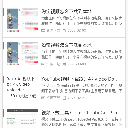
往下查找源代码，在一大片空白后出来3行link标签，
在65行开始，这个行数平台可能会随时变动。点击打
淘宝视频怎么下载到本地
开第三个里的链接，会进入一个新的宝贝详情页。在
新的页面中在视...
淘宝主图上的视频怎么下载到本地电脑，接下来按步
骤操作：随便打开一个带有视频的宝贝详情页。随便
在页面上右击鼠标，打开“查看网页源代码”菜单项。
资源下载
2025-03-03
往下查找源代码，在一大片空白后出来3行link标签，
在65行开始，这个行数平台可能会随时变动。点击打
淘宝视频怎么下载到本地
开第三个里的链接，会进入一个新的宝贝详情页。在
新的页面中在视...
淘宝主图上的视频怎么下载到本地电脑，接下来按步
骤操作：随便打开一个带有视频的宝贝详情页。随便
在页面上右击鼠标，打开“查看网页源代码”菜单项。
资源下载
2025-03-03
往下查找源代码，在一大片空白后出来3行link标签，
在65行开始，这个行数平台可能会随时变动。点击打
YouTube视频下载器：4K Video Downloader V6.1.50 中文版下载
开第三个里的链接，会进入一个新的宝贝详情页。在
新的页面中在视...
4K Video Downloader是一款功能强大的YouTube视
频下载软件 (油管视频下载工具) 主要用于帮助用户下
载YouTube, Facebook, Twitter, Instagram, Vimeo, D
资源下载
2025-02-21
ailymotion, TED, Twitch，Naver TV, Bilibil...
视频下载工具 Gihosoft TubeGet Pro 8.6.46
视频下载工具 Gihosoft TubeGet Pro 8.6.46，支持下
载各大网站视频，高清下载，支持批量下载视频，还