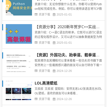
资源介绍：无论你想做什么任务，你都可以使用Pyth
on轻松完成任务。例如，你可以使用该语言将TCP数
据包发送到计算机，执行恶意软件分析，并创建入侵
资源下载
2025-01-01
检测系统，而对第三方工具的依赖性最小。然而，与
C/C++不同，Python并不是底层的；因此，它可能无
【资源分享】2020新年贺岁C++实战开发
法为提供足够硬件资源可见性。学习Python用于网
络...
资源介绍：C++是C语言的继承，它既可以进行C语言
的过程化程序设计，又可以进行以抽象数据类型为特
点的基于对象的程序设计，还可以进行以继承和多态
资源下载
2025-01-01
为特点的面向对象的程序设计。C++擅长面向对象程
序设计的同时，还可以进行基于过程的程序设计，因
【资源】外国功夫、跆拳道、截拳道、瑜伽术、空手道、柔道、凶残泰拳、合气道257本
而C++就适应的问题规模而论，大小由之。本文分享
的是C++实战教...
取其精华去其糟粕可以拿来看看一些功夫的书籍下面
安然附上一些截图感兴趣的朋友可以自行转存下载一
下功夫 提取码：安然无恙...
资源下载
2024-12-26
LOL高清壁纸
文叔叔 文叔叔 提取码：安然无恙142张高清无水印L
OL壁纸，喜欢的朋友可以来看看...
资源下载
2024-12-26