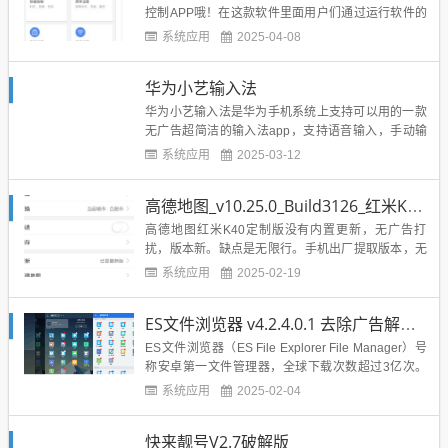
控制APP哦！在这款软件里面用户们通过运行软件的
时候就可以直接在软件里面控制自己手机的led显示屏
系统应用
2025-04-08
哦！然后使用的用户还可以设置自己手机的显示屏的
显示内容哦，想要什么消息不出现打扰自己的话直接
华为小艺输入法
通过后台的设置就能进行拦截，然后还有很多的其他
的神...
华为小艺输入法是华为手机系统上支持可以用的一款
无广告超简洁的输入法app，支持语音输入，手动输
入，占用内存小，也不手机用户信息，快来下载体验
系统应用
2025-03-12
吧。华为小艺输入法，语音灵敏，无广告，7月最新
更新版，体验新品！ https://pan.baidu.com/s/1gBcT8
高德地图_v10.25.0_Build3126_红米K40定制版
UU2jslpxLdg5...
高德地图红米K40定制版没有内置更新，无广告打
扰，版本新。缺点是无限行。手机出厂提取版本，无
任何修改。https://wwi.lanzous.com/tp/iN0d5mfk6e
系统应用
2025-02-19
h...
ES文件浏览器 v4.2.4.0.1 去除广告解锁VIP版
ES文件浏览器（ES File Explorer File Manager）号
称安卓第一文件管理器，全球下载次数超过3亿次。
它是功能强大本地和网络文件管理器，想更方便的管
系统应用
2025-02-04
理你的手机、平板、电脑和网盘？点击就能播放音
乐，点击就能播放视频、查看图片、阅读文档、安装
快来靓号V2.7破解版
应用、查看压缩、进行搜索、还有海量网盘空...