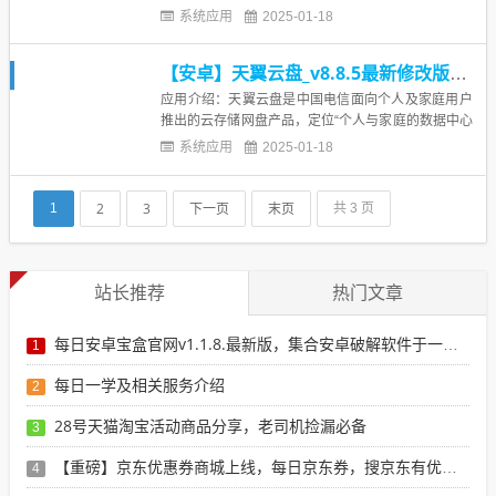
复最初的手机模样，还可以定向清理，如：qq、微
系统应用
2025-01-18
信、微博、小红书等等。聊天记录以及一些缓存都可
以清理掉哦。清浊app介绍清浊app是一款非常不错的
【安卓】天翼云盘_v8.8.5最新修改版本登录既是铂金会员
手机清理软件，软件能给用户进行快速全面的清理手
机中的垃圾内容和...
应用介绍：天翼云盘是中国电信面向个人及家庭用户
推出的云存储网盘产品，定位“个人与家庭的数据中心
“，为用户同时提供家庭云及个人云空间、手机相册备
系统应用
2025-01-18
份、多端文件共享、家庭相册分享、云端视频回看等
云存储服务。天翼云盘能为你做什么？【家庭云】邀
请家人加入家庭云空间，一人上传文件，电视、电脑
2
3
下一页
末页
1
共 3 页
同步浏览，全家共享【...
站长推荐
热门文章
每日安卓宝盒官网v1.1.8.最新版，集合安卓破解软件于一体，新增全网搜索引擎
1
每日一学及相关服务介绍
2
28号天猫淘宝活动商品分享，老司机捡漏必备
3
【重磅】京东优惠券商城上线，每日京东券，搜京东有优惠的商品
4