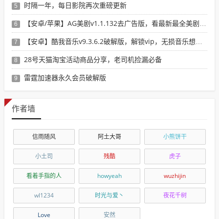
时隔一年，每日影院再次重磅更新
5
【安卓/苹果】AG美剧v1.1.132去广告版，看最新最全美剧选这个就行了！
6
【安卓】酷我音乐v9.3.6.2破解版，解锁vip，无损音乐想下就下！
7
28号天猫淘宝活动商品分享，老司机捡漏必备
8
雷霆加速器永久会员破解版
9
作者墙
信雨随风
阿土大哥
小熊饼干
小土司
残酷
虎子
看着手指的人
howyeah
wuzhijin
wl1234
时光与爱丶
夜花千树
Love
安然