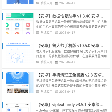
手机APP哦！在这款软件里面将不会插入任何的广告
系统应用
2025-04-17
哦，用户们用起这款软件的时候会感到非常的流畅
感！同时这款清理大师能够帮助用户们进行清理没用
【安卓】数据恢复助手 v1.3.46 安卓绿色版
的但是却占用着我们手机内存的插件哦，删除掉各种
的网页上的垃圾，最后喜...
数据恢复助手这是一款很好用的能够帮助用户们把我
们的手机里面你的不小心删除或者是丢失的数据进行
还原的一款APP哦！在很多时候我们的手机可能会莫
系统应用
2025-04-17
名其妙的把我们的一些重要的信息丢失了，或者是我
们自己本身的误操作，然后我们想要把这些数据找回
【安卓】鲁大师手机版 v10.5.0 安卓最新版
来的时候会挺困难的，这时候这款软件就能够帮助用
户们轻松找到并且回复之...
鲁大师手机版这是一款很好用的专门为了手机用户们
打造而出的手机性能测试软件哦！在这款软件里面用
户们能够非常直观的就看到你的手机的各项性能数
系统应用
2025-04-17
据，还有手机的整体数据情况，一目了然！还能够在
软件里面直接查看到手机操作系统的基本数据信息
【安卓】手机清理王免费版 v2.8 安卓最新版
哦，包含了各类的手机sd卡，cpu型号等等的数据，
全部都能通过此软件直接就...
手机清理王免费版这是一款非常好用的手机清理垃圾
的APP哦！并且这款软件是全面的免费提供各种服务
给大家的呢！在这款软件里面最为突出的功能就是有
系统应用
2025-04-17
关于微信还有QQ方面的专业清理工具哦，我们都知道
我们的手机里面占用内存最多的就是QQ还有微信啦，
【安卓】viplexhandy v3.5.1 安卓绿色版
常年下来的聊天记录把你的手机内存全部占据了，导
致我们的手机垃圾文...
viplexhandy这是一款非常好用的手机的显示屏led的