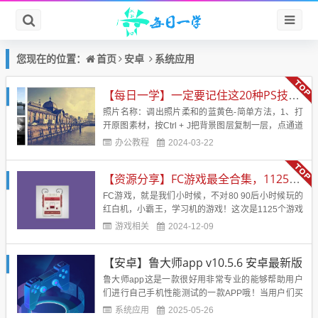
首页
安卓
系统应用
您现在的位置：
【每日一学】一定要记住这20种PS技术！！！会让你的照片美的不行
照片名称：调出照片柔和的蓝黄色-简单方法，1、打
开原图素材，按Ctrl + J把背景图层复制一层，点通道
面板，选择蓝色通道，图像 > 应用图像，图层为背
办公教程
2024-03-22
景，混合为正片叠底，不透明度50%，反相打
钩， 2、回到图层面板，创建曲线调整图层，蓝通
【资源分享】FC游戏最全合集，1125个游戏
道：44，182，红通道：89，108&nb...
FC游戏，就是我们小时候，不对80 90后小时候玩的
红白机，小霸王，学习机的游戏！这次是1125个游戏
合集，应该是市面上见到的最全的合集了！带模拟
游戏相关
2024-12-09
器！电脑直接解压后运行模拟器，然后运行即可！回
味小时候的味道！游戏名字：FC经典游戏游戏大小：
【安卓】鲁大师app v10.5.6 安卓最新版
246 MB游戏版本：应该是最全版本了。支持系统：电
脑【游戏...
鲁大师app这是一款很好用非常专业的能够帮助用户
们进行自己手机性能测试的一款APP哦！当用户们买
了一部新手的时候想要知道这款手机的性能到底能不
系统应用
2025-05-26