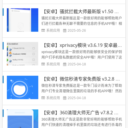
能匹配上这个价格，这时候直接使用这款软件进行测
试一番之后，新手机的所有功能就可以直接测试出来
【安卓】骚扰拦截大师最新版 v1.50 安卓最新版
啦，手机的跑分以及各种的手机各项参数性能，都能
够一键直接看呢，最后...
骚扰拦截大师最新版这是一款很好用的能够帮助用户
们进行拦截各种无聊不需要的信息的手机APP哦！相
信很多的朋友们手机都会时不时的收到各种的骚扰短
系统应用
2025-05-26
信或者是电话等等，那么就来使用这款软件吧，它能
够帮助用户们拦截掉所有的骚扰的信息以及电话等
【安卓】xprivacy模块 v3.6.19 安卓最新版
等，帮助用户们更好的守护自己的手机呢，全面的拦
截更是可以是用户们不在受...
xprivacy模块这是一款很好用的能够很安全的保护到
用户们手机隐私数据的安全APP哦！用户们使用了这
款软件之后能够防止我们的手机应用获取到我们的较
系统应用
2025-04-18
为隐私的信息，然后偷偷的窃取走哦！这款软件的保
护功能是十分的强大的呢！互联网时代里最重要的东
【安卓】微信秒清专家免费版 v3.2.8 安卓绿色版
西就是各类信息啦，很容易用户们就会把自己的信息
泄露出去，这款...
微信秒清专家免费版这是一款专门设计而来为了帮助
用户们专业清理微信里面的垃圾的手机APP哦！然后
这款软件是全免费的哦，正所谓木业有专攻，不像很
系统应用
2025-04-18
多的清理手机的软件一样，这款软件是专门针对微信
的哦，所以功能的设计上面是非常强大的哦！现在微
【安卓】360清理大师无广告 v7.8.2 安卓绿色版
信里面没多久就能够攒下来几个G的手机垃圾，占用
了非常多的内存！这款软...
360清理大师无广告这是款非常好用的能够帮助手机
用户们快速的清理掉手机里面的垃圾还有进行杀毒的