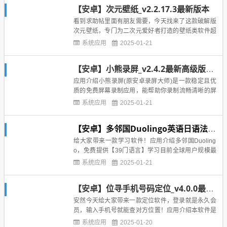
能】－全新设计：国际化设计，多语言支持，微博翻
【安卓】次元壁纸_v2.2.17.3最新版本
译功能－基础功能：刷微博、看视频、点赞、图评等
全部功能－热门微博：热门...
看到求助帖里面有朋友需要，今天找来了这款破解版
次元壁纸，专门为二次元爱好者打造的壁纸类软件超
多高清无水印壁纸，支持搜索涵盖的内容也超级多，
系统应用
2025-01-21
基本想要的都能搜到！已破解付费高级版，登录就是
pro无限制下载，无限制收藏去除下载水印附上下载地
【安卓】小熊录屏_v2.4.2最新高级版本，安装就是会员
址https://ws28.cn/f/3wiylxg5los_v2...
应用介绍小熊录屏(原安卓录屏大师)是一款稳定且优
质的免费屏幕录制应用，能帮助你录制流畅清晰的屏
幕视频。 小熊录屏功能丰富，无需root即可使用，让
系统应用
2025-01-21
你轻松录制游戏过程、视频通话、直播节目等各类视
频。使用小熊录屏，录屏如此简单！优点：无需roo
【安卓】多邻国Duolingo英语日语法语_v4.90.2最新高级版本
t，无录制时长限制高质量的视频：支持录制1080P，
12Mb...
给大家带来一款学习软件！应用介绍多邻国Duoling
o，免费提供【39门语言】学习目前全球用户规模最
大，app store 100+国家下载量排名第一的语言学习a
系统应用
2025-01-21
pp！全球拥有超过3亿用户。提供包含日语，韩语，
法语，意大利语，西班牙语等，以及小众语言（例如
【安卓】位寻手机号码定位_v4.0.0最新会员版本
爱尔兰语，挪威语，夏威夷语，斯瓦西里语等），...
安然今天给大家带来一款定位软件，登录就是永久会
员，输入手机号就能查对方位置！应用介绍本软件是
专为亲友和情侣设计的共享位置软件(需要获得双方授
系统应用
2025-01-20