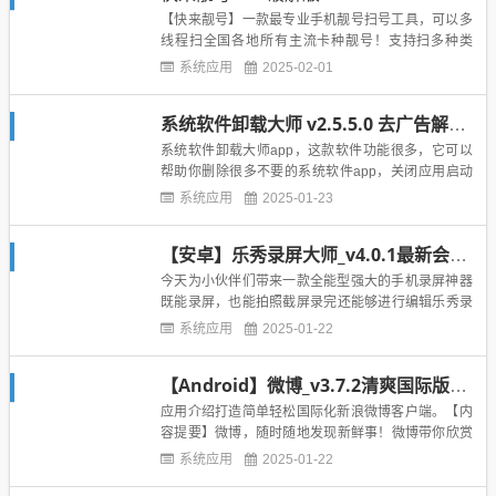
【快来靓号】一款最专业手机靓号扫号工具，可以多
线程扫全国各地所有主流卡种靓号！支持扫多种类
型，支持自定义，支持一键下单，订单查询等，扫到
系统应用
2025-02-01
靓号可以直接一键下单！简单、易懂，适合所有人群
使用！超多靓号|完全免费|可直接下单版 联通靓号王
系统软件卸载大师 v2.5.5.0 去广告解锁高级版
卡靓号腾讯王卡阿里大宝卡米粉卡歪卡扫号助手。 &
nbs...
系统软件卸载大师app，这款软件功能很多，它可以
帮助你删除很多不要的系统软件app，关闭应用启动
广告，去除网络X号等功能等等，有需要的可以点击
系统应用
2025-01-23
下面的链接下载。 功能非常强大的应用，具有软
件管理、卸载系统软件、启动项管理，解锁系统分
【安卓】乐秀录屏大师_v4.0.1最新会员版本
区，系统垃圾清理，手机硬件信息检测，提取安装
包，电池容量管理，控制关...
今天为小伙伴们带来一款全能型强大的手机录屏神器
既能录屏，也能拍照截屏录完还能够进行编辑乐秀录
屏大师这是一个非常好用的神器操作简单稳定流畅无
系统应用
2025-01-22
卡顿最重要的是该软件解锁了VIP限制应用介绍一键
录屏工具，轻松手机录屏与视频制作“乐秀录屏大师
【Android】微博_v3.7.2清爽国际版_去广告最新精简版
”，是“乐秀视频编辑器”旗下一款适用于安卓/ios平台
的手机录屏游...
应用介绍打造简单轻松国际化新浪微博客户端。【内
容提要】微博，随时随地发现新鲜事！微博带你欣赏
世界上每一个精彩瞬间，了解每一个幕后故事。分享
系统应用
2025-01-22
你想表达的，让全世界都能听到你的心声。【主要功