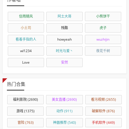
信雨随风
阿土大哥
小熊饼干
小土司
残酷
虎子
看着手指的人
howyeah
wuzhijin
wl1234
时光与爱丶
夜花千树
Love
安然
热门合集
福利影院
(2690)
美女直播
(2690)
看污视频
(2655)
游戏
(1375)
动作
(911)
破解软件
(876)
冒险
(763)
神器推荐
(540)
手机软件
(449)