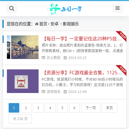
首页
安卓
影视娱乐
您现在的位置：
【每日一学】一定要记住这20种PS技术！！！会让你的照片美的不行
照片名称：调出照片柔和的蓝黄色-简单方法，1、打
开原图素材，按Ctrl + J把背景图层复制一层，点通道
面板，选择蓝色通道，图像 > 应用图像，图层为背
办公教程
2024-03-22
景，混合为正片叠底，不透明度50%，反相打
钩， 2、回到图层面板，创建曲线调整图层，蓝通
【资源分享】FC游戏最全合集，1125个游戏
道：44，182，红通道：89，108&nb...
FC游戏，就是我们小时候，不对80 90后小时候玩的
红白机，小霸王，学习机的游戏！这次是1125个游戏
合集，应该是市面上见到的最全的合集了！带模拟
游戏相关
2024-12-09
器！电脑直接解压后运行模拟器，然后运行即可！回
味小时候的味道！游戏名字：FC经典游戏游戏大小：
246 MB游戏版本：应该是最全版本了。支持系统：电
2
3
4
5
6
下一页
末页
1
脑【游戏...
共 236 页