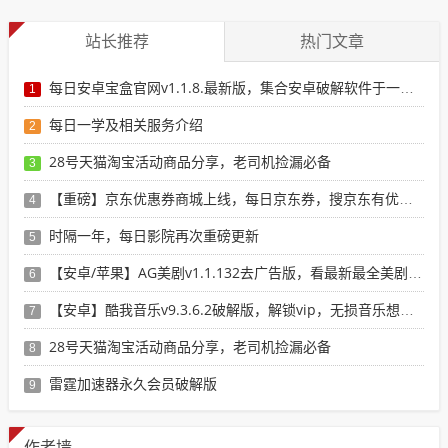
站长推荐
热门文章
每日安卓宝盒官网v1.1.8.最新版，集合安卓破解软件于一体，新增全网搜索引擎
1
每日一学及相关服务介绍
2
28号天猫淘宝活动商品分享，老司机捡漏必备
3
【重磅】京东优惠券商城上线，每日京东券，搜京东有优惠的商品
4
时隔一年，每日影院再次重磅更新
5
【安卓/苹果】AG美剧v1.1.132去广告版，看最新最全美剧选这个就行了！
6
【安卓】酷我音乐v9.3.6.2破解版，解锁vip，无损音乐想下就下！
7
28号天猫淘宝活动商品分享，老司机捡漏必备
8
雷霆加速器永久会员破解版
9
作者墙