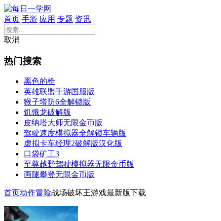
首页
手游
应用
专题
资讯
取消
热门搜索
黑色的枪
英雄联盟手游国服版
猴子塔防6全解锁版
饥饿龙破解版
皮纳塔大师无限金币版
驾驶速度模拟器全解锁车辆版
虚拟卡车经理2破解版汉化版
口袋矿工3
至尊越野驾驶模拟器无限金币版
画腿攀登无限金币版
首页
动作冒险
战场破坏王游戏最新版下载