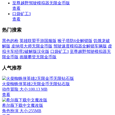
至尊越野驾驶模拟器无限金币版
查看
口袋矿工3
查看
热门搜索
黑色的枪
英雄联盟手游国服版
猴子塔防6全解锁版
饥饿龙破
解版
皮纳塔大师无限金币版
驾驶速度模拟器全解锁车辆版
虚
拟卡车经理2破解版汉化版
口袋矿工3
至尊越野驾驶模拟器无
限金币版
画腿攀登无限金币版
人气推荐
火柴蜘蛛侠英雄2无限金币无限钻石版
动作冒险
大小:100.13 MB
查看
希尔薇下载中文魔改版
角色扮演
大小:255MB