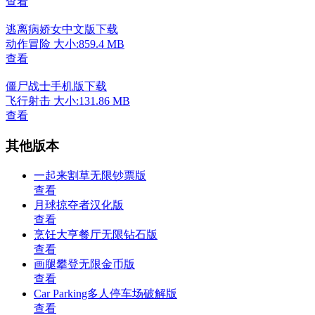
查看
逃离病娇女中文版下载
动作冒险
大小:859.4 MB
查看
僵尸战士手机版下载
飞行射击
大小:131.86 MB
查看
其他版本
一起来割草无限钞票版
查看
月球掠夺者汉化版
查看
烹饪大亨餐厅无限钻石版
查看
画腿攀登无限金币版
查看
Car Parking多人停车场破解版
查看