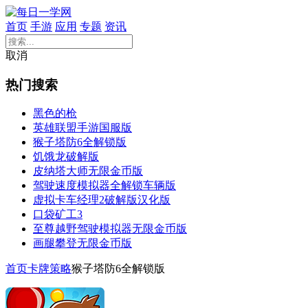
首页
手游
应用
专题
资讯
取消
热门搜索
黑色的枪
英雄联盟手游国服版
猴子塔防6全解锁版
饥饿龙破解版
皮纳塔大师无限金币版
驾驶速度模拟器全解锁车辆版
虚拟卡车经理2破解版汉化版
口袋矿工3
至尊越野驾驶模拟器无限金币版
画腿攀登无限金币版
首页
卡牌策略
猴子塔防6全解锁版