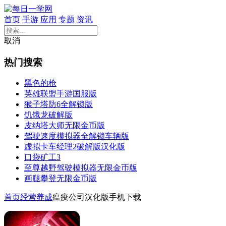
首页
手游
应用
专题
资讯
取消
热门搜索
黑色的枪
英雄联盟手游国服版
猴子塔防6全解锁版
饥饿龙破解版
皮纳塔大师无限金币版
驾驶速度模拟器全解锁车辆版
虚拟卡车经理2破解版汉化版
口袋矿工3
至尊越野驾驶模拟器无限金币版
画腿攀登无限金币版
首页
经营养成
瘟疫公司汉化版手机下载