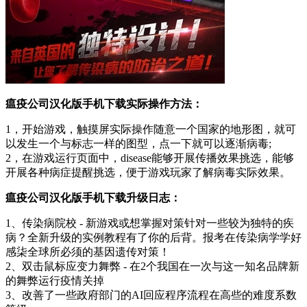
瘟疫公司汉化版手机下载实际操作方法：
1，开始游戏，触摸屏实际操作随意一个国家的地形图，就可
以发生一个与标志一样的图型，点一下就可以逐渐病毒;
2，在游戏运行页面中，disease能够开展传播效果挑选，能够
开展各种病症提醒挑选，便于游戏玩家了解病毒实际效果。
瘟疫公司汉化版手机下载升级日志：
1、传染病院校 - 新游戏或想掌握对策针对一些较为独特的疾
病？全新升级的实例教程有了你的后背。报考在传染病学学好
感柒全球所必须的基因遗传对策！
2、双击鼠标应变力舞弊 - 在2个我国在一次与这一知名品牌新
的舞弊运行疫情关掉
3、改善了一些政府部门的AI回应程序流程在高些的难度系数