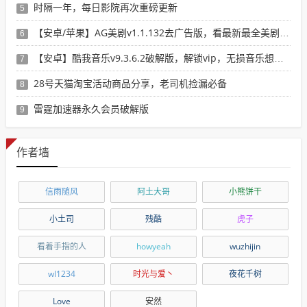
时隔一年，每日影院再次重磅更新
5
【安卓/苹果】AG美剧v1.1.132去广告版，看最新最全美剧选这个就行了！
6
【安卓】酷我音乐v9.3.6.2破解版，解锁vip，无损音乐想下就下！
7
28号天猫淘宝活动商品分享，老司机捡漏必备
8
雷霆加速器永久会员破解版
9
作者墙
信雨随风
阿土大哥
小熊饼干
小土司
残酷
虎子
看着手指的人
howyeah
wuzhijin
wl1234
时光与爱丶
夜花千树
Love
安然